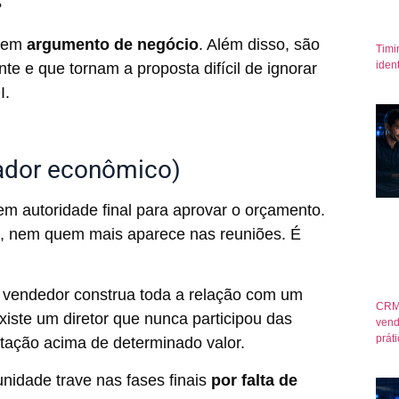
?
e em
argumento de negócio
. Além disso, são
Timi
iden
te e que tornam a proposta difícil de ignorar
I.
ador econômico)
m autoridade final para aprovar o orçamento.
, nem quem mais aparece nas reuniões. É
vendedor construa toda a relação com um
CRM
xiste um diretor que nunca participou das
vend
prát
atação acima de determinado valor.
nidade trave nas fases finais
por falta de