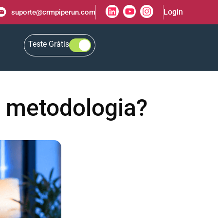
Login
suporte@crmpiperun.com
Teste Grátis
 metodologia?