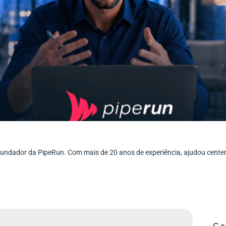
ofundador da PipeRun. Com mais de 20 anos de experiência, ajudou cent