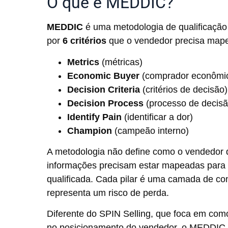
O que é MEDDIC?
MEDDIC
é uma metodologia de qualificaçã
por
6 critérios
que o vendedor precisa mape
Metrics
(métricas)
Economic Buyer
(comprador econômi
Decision Criteria
(critérios de decisão)
Decision Process
(processo de decisã
Identify Pain
(identificar a dor)
Champion
(campeão interno)
A metodologia não define como o vendedor d
informações precisam estar mapeadas para 
qualificada. Cada pilar é uma camada de co
representa um risco de perda.
Diferente do SPIN Selling, que foca em como
no posicionamento do vendedor, o MEDDIC é