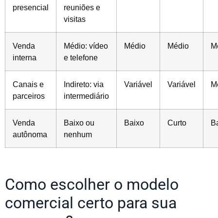
presencial
reuniões e
visitas
Venda
Médio: vídeo
Médio
Médio
M
interna
e telefone
Canais e
Indireto: via
Variável
Variável
M
parceiros
intermediário
Venda
Baixo ou
Baixo
Curto
B
autônoma
nenhum
Como escolher o modelo
comercial certo para sua