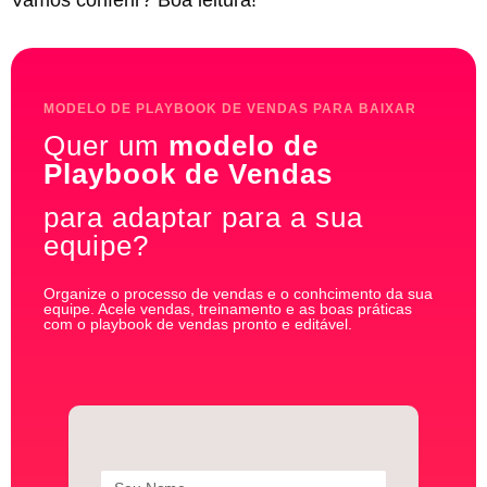
Vamos conferir? Boa leitura!
MODELO DE PLAYBOOK DE VENDAS PARA BAIXAR
Quer um
modelo de
Playbook de Vendas
para adaptar para a sua
equipe?
Organize o processo de vendas e o conhcimento da sua
equipe. Acele vendas, treinamento e as boas práticas
com o playbook de vendas pronto e editável.