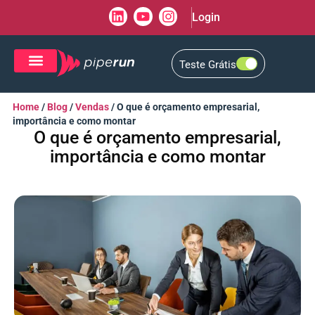
Login
Teste Grátis
CRM de Vendas
CXM de Atendimento
Home
/
Blog
/
Vendas
/
O que é orçamento empresarial,
importância e como montar
O que é orçamento empresarial,
importância e como montar