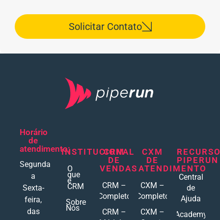
Solicitar Contato
Horário
de
atendimento:
INSTITUCIONAL
CRM
CXM
RECURS
DE
DE
PIPERUN
Segunda
VENDAS
ATENDIMENTO
O
que
a
Central
é
CRM –
CXM –
CRM
Sexta-
de
Completo
Completo
Ajuda
feira,
Sobre
Nós
das
CRM –
CXM –
Academy