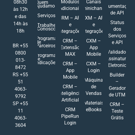
Módulos
Canais
08h30
Quem
Ajudamos
Documentações
Adicionais
Ominichannel
às 12h
de API
Serviços
e das
CRM – API
CXM – API
Status
14h às
e
e
Trabalhe
Conosco
dos
18h
Integrações
Integrações
Serviços
Programa
CRM –
CXM –
de
e API
Parceiros
BR +55
Extensão
App
Validador
0800
MAX
Mobile
Programa
Assinatura
de
013-
Indicações
CRM –
CXM –
Eletronic
8472
App
Login
RS +55
Builder
Mobile
Máquina
–
51
CRM –
de
Gerador
4063-
Inteligência
Vendas
de UTM
9792
Artificial
Materiais
SP +55
CRM –
CRM
eBooks
11
Teste
PipeRun
Grátis
4063-
Login
3604