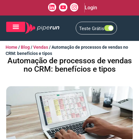
Login
Teste Grátis
CRM de Vendas
CXM de Atendimento
Home
/
Blog
/
Vendas
/
Automação de processos de vendas no
CRM: benefícios e tipos
Automação de processos de vendas
no CRM: benefícios e tipos