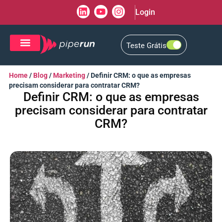
Login
Teste Grátis
CRM de Vendas
CXM de Atendimento
Home
/
Blog
/
Marketing
/
Definir CRM: o que as empresas
precisam considerar para contratar CRM?
Definir CRM: o que as empresas
precisam considerar para contratar
CRM?