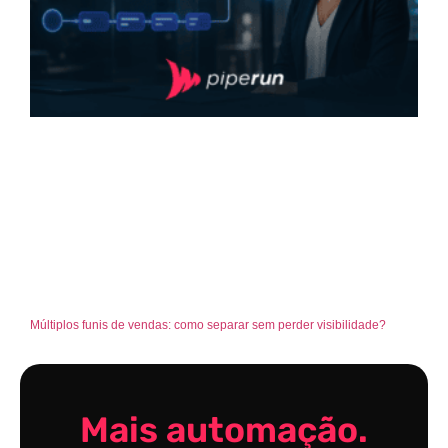
Múltiplos funis de vendas: como separar sem perder visibilidade?
Mais automação.