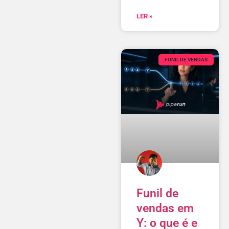
LER »
FUNIL DE VENDAS
Funil de
vendas em
Y: o que é e