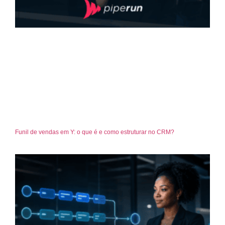
Funil de vendas em Y: o que é e como estruturar no CRM?