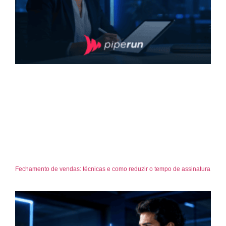
Fechamento de vendas: técnicas e como reduzir o tempo de assinatura