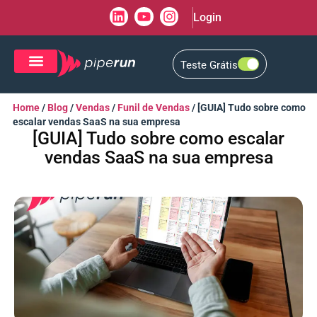
Login
Teste Grátis
CRM de Vendas
CXM de Atendimento
Home
/
Blog
/
Vendas
/
Funil de Vendas
/
[GUIA] Tudo sobre como
escalar vendas SaaS na sua empresa
[GUIA] Tudo sobre como escalar
vendas SaaS na sua empresa