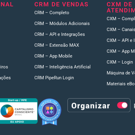
ONAL
CRM DE VENDAS
CXM DE
ATENDI
CRM – Completo
CXM – Compl
CRM – Módulos Adicionais
CXM – Canais
CRM – API e Integrações
CXM – API e 
CRM – Extensão MAX
CXM – App M
CRM – App Mobile
CXM – Login
iros
CRM – Inteligência Artificial
Máquina de V
ações
CRM PipeRun Login
Materiais eB