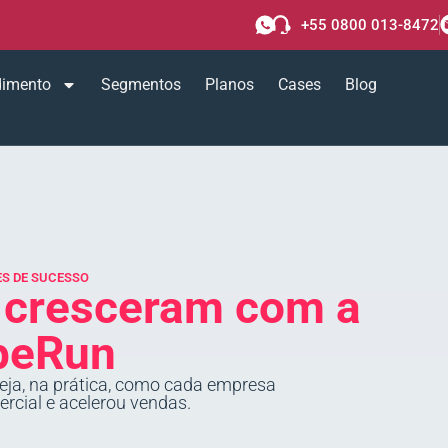
+55 0800 013-8472
dimento
Segmentos
Planos
Cases
Blog
S DE SUCESSO
e
cresceram com a
peRun
eja, na prática, como cada empresa
rcial e acelerou vendas.