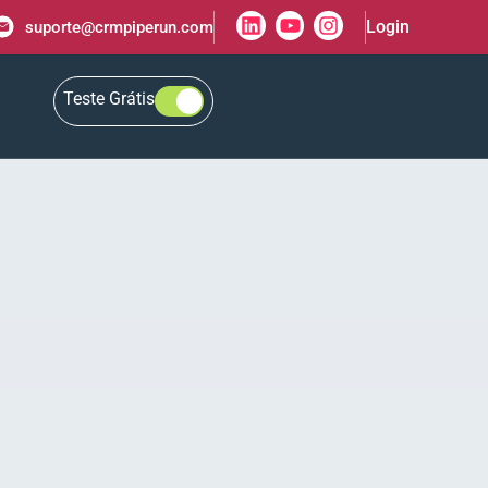
Login
suporte@crmpiperun.com
Teste Grátis