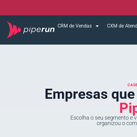
CRM de Vendas
CXM de Aten
CASE
Empresas qu
Pi
Escolha o seu segmento e v
organizou o come