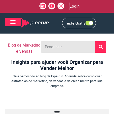
Login
Teste Grátis
CRM de Vendas
CXM de Atendimento
Blog de Marketing
e Vendas
Insights para ajudar você
Organizar para
Vender Melhor
Seja bem-vindo ao blog da PipeRun. Aprenda sobre como criar
estratégias de marketing, de vendas e de crescimento para sua
empresa.