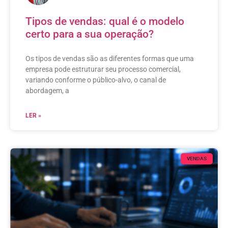
Tipos de vendas: qual é o modelo
certo para a sua operação?
Os tipos de vendas são as diferentes formas que uma
empresa pode estruturar seu processo comercial,
variando conforme o público-alvo, o canal de
abordagem, a
LER »
VENDAS