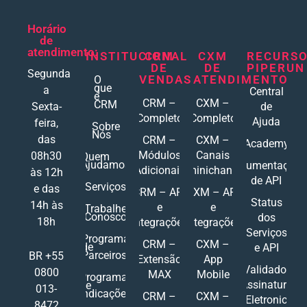
Horário
de
atendimento:
INSTITUCIONAL
CRM
CXM
RECURS
DE
DE
PIPERUN
Segunda
VENDAS
ATENDIMENTO
O
que
a
Central
é
CRM –
CXM –
CRM
Sexta-
de
Completo
Completo
Ajuda
feira,
Sobre
Nós
das
CRM –
CXM –
Academy
Módulos
Canais
08h30
Quem
Ajudamos
Documentações
Adicionais
Ominichannel
às 12h
de API
Serviços
e das
CRM – API
CXM – API
Status
14h às
e
e
Trabalhe
Conosco
dos
18h
Integrações
Integrações
Serviços
Programa
CRM –
CXM –
de
e API
Parceiros
BR +55
Extensão
App
Validador
0800
MAX
Mobile
Programa
Assinatura
de
013-
Indicações
CRM –
CXM –
Eletronic
8472