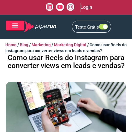
Login
Teste Grátis
CRM de Vendas
CXM de Atendimento
Home
/
Blog
/
Marketing
/
Marketing Digital
/
Como usar Reels do
Instagram para converter views em leads e vendas?
Como usar Reels do Instagram para
converter views em leads e vendas?