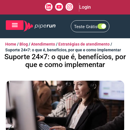
Login
Teste Grátis
CRM de Vendas
CXM de Atendimento
Home
/
Blog
/
Atendimento
/
Estratégias de atendimento
/
Suporte 24×7: o que é, benefícios, por que e como implementar
Suporte 24×7: o que é, benefícios, por
que e como implementar