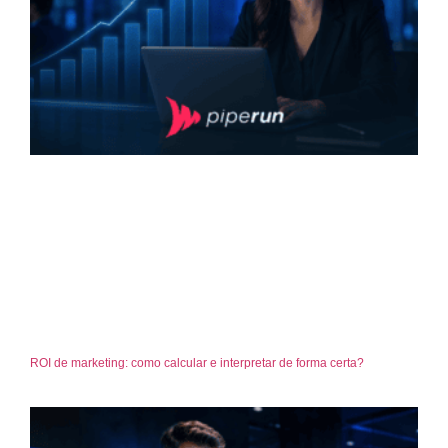
ROI de marketing: como calcular e interpretar de forma certa?