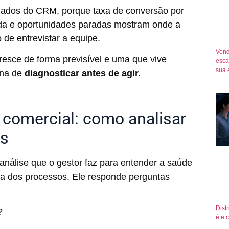
dados do CRM, porque taxa de conversão por
rda e oportunidades paradas mostram onde a
de entrevistar a equipe.
Vend
resce de forma previsível e uma que vive
esca
sua 
ina de
diagnosticar antes de agir.
 comercial: como analisar
as
análise que o gestor faz para entender a saúde
ia dos processos. Ele responde perguntas
Dist
o?
é e 