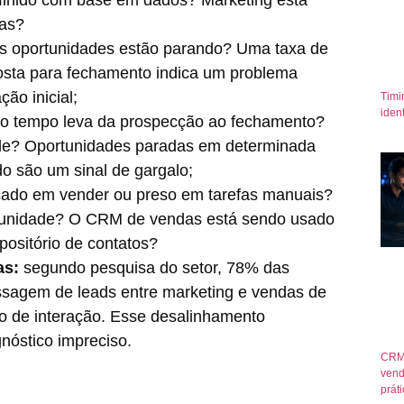
das?
s oportunidades estão parando? Uma taxa de
sta para fechamento indica um problema
ção inicial;
Timi
iden
o tempo leva da prospecção ao fechamento?
de? Oportunidades paradas em determinada
o são um sinal de gargalo;
ocado em vender ou preso em tarefas manuais?
ortunidade? O CRM de vendas está sendo usado
ositório de contatos?
as:
segundo pesquisa do setor, 78% das
ssagem de leads entre marketing e vendas de
to de interação. Esse desalinhamento
nóstico impreciso.
CRM
vend
prát