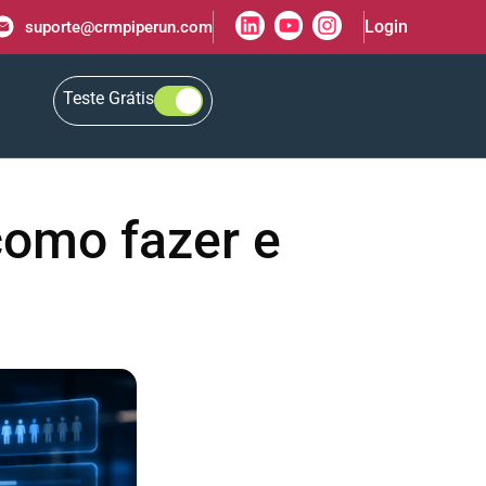
Login
suporte@crmpiperun.com
Teste Grátis
como fazer e