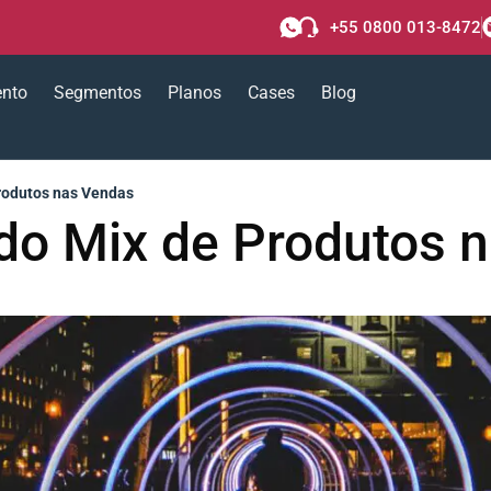
+55 0800 013-8472
ento
Segmentos
Planos
Cases
Blog
Produtos nas Vendas
o do Mix de Produtos 