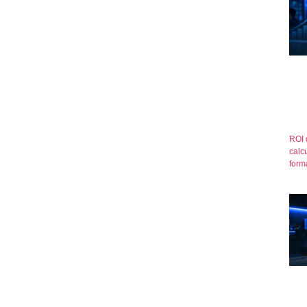
ROI 
calcu
form