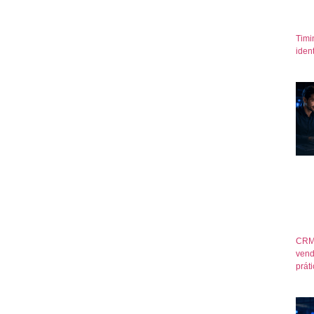
Timi
iden
CRM
vend
prát