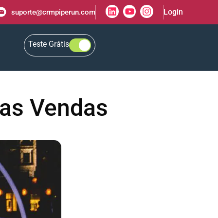
Login
suporte@crmpiperun.com
Teste Grátis
nas Vendas