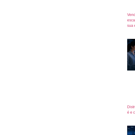
Vend
esca
sua 
Dist
é e 