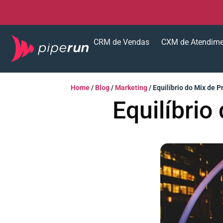
CRM de Vendas
CXM de Atendim
Home
/
Blog
/
Marketing
/
Equilíbrio do Mix de 
Equilíbri