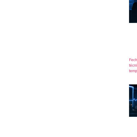
Fech
técn
temp