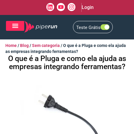
Login
Teste Grátis
CRM de Vendas
CXM de Atendimento
Home
/
Blog
/
Sem categoria
/
O que é a Pluga e como ela ajuda
as empresas integrando ferramentas?
O que é a Pluga e como ela ajuda as
empresas integrando ferramentas?