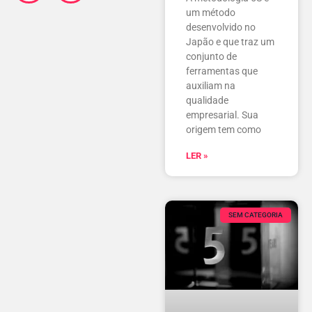
um método
desenvolvido no
Japão e que traz um
conjunto de
ferramentas que
auxiliam na
qualidade
empresarial. Sua
origem tem como
LER »
SEM CATEGORIA