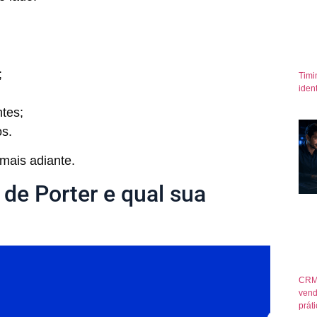
;
Timi
iden
tes;
os.
mais adiante.
 de Porter e qual sua
CRM
vend
prát