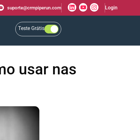
Login
suporte@crmpiperun.com
Teste Grátis
omo usar nas