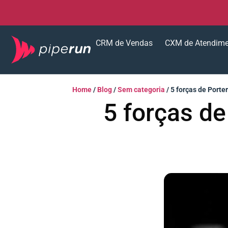
CRM de Vendas
CXM de Atendim
Home
/
Blog
/
Sem categoria
/
5 forças de Porte
5 forças de