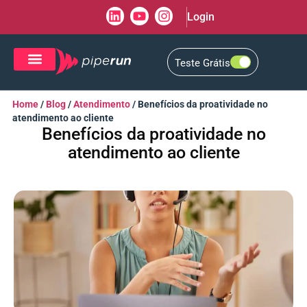
Login
Teste Grátis
CRM de Vendas
CXM de Atendimento
Home
/
Blog
/
Atendimento
/
Benefícios da proatividade no
atendimento ao cliente
Benefícios da proatividade no
atendimento ao cliente