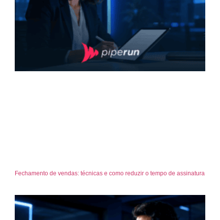
Fechamento de vendas: técnicas e como reduzir o tempo de assinatura