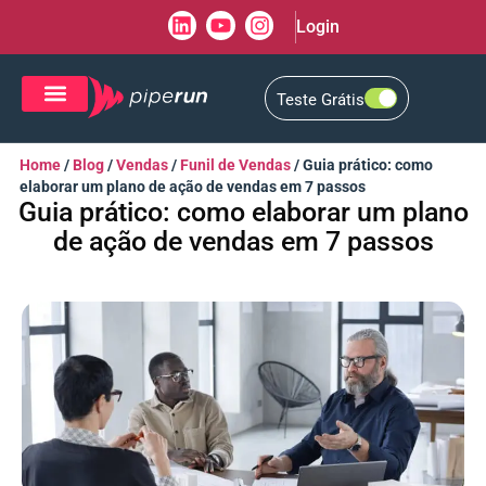
Login
Teste Grátis
CRM de Vendas
CXM de Atendimento
Home
/
Blog
/
Vendas
/
Funil de Vendas
/
Guia prático: como
elaborar um plano de ação de vendas em 7 passos
Guia prático: como elaborar um plano
de ação de vendas em 7 passos