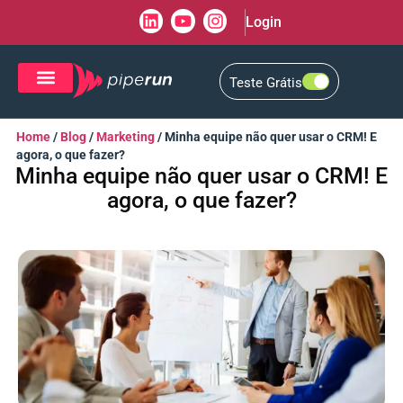
Login
Teste Grátis
CRM de Vendas
CXM de Atendimento
Home
/
Blog
/
Marketing
/
Minha equipe não quer usar o CRM! E
agora, o que fazer?
Minha equipe não quer usar o CRM! E
agora, o que fazer?