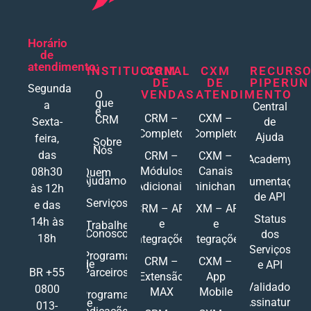
Horário
de
atendimento:
INSTITUCIONAL
CRM
CXM
RECURS
DE
DE
PIPERUN
Segunda
VENDAS
ATENDIMENTO
O
que
a
Central
é
CRM –
CXM –
CRM
Sexta-
de
Completo
Completo
Ajuda
feira,
Sobre
Nós
das
CRM –
CXM –
Academy
Módulos
Canais
08h30
Quem
Ajudamos
Documentações
Adicionais
Ominichannel
às 12h
de API
Serviços
e das
CRM – API
CXM – API
Status
14h às
e
e
Trabalhe
Conosco
dos
18h
Integrações
Integrações
Serviços
Programa
CRM –
CXM –
de
e API
Parceiros
BR +55
Extensão
App
Validador
0800
MAX
Mobile
Programa
Assinatura
de
013-