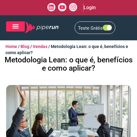
Login
Teste Grátis
CRM de Vendas
CXM de Atendimento
Home
/
Blog
/
Vendas
/
Metodologia Lean: o que é, benefícios e
como aplicar?
Metodologia Lean: o que é, benefícios
e como aplicar?