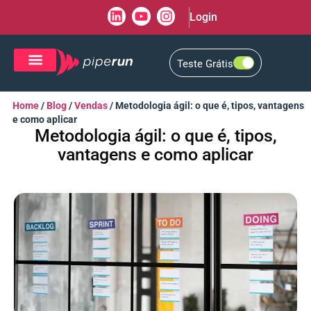
Login
Teste Grátis
CRM de Vendas
CXM de Atendimento
Home
/
Blog
/
Vendas
/
Metodologia ágil: o que é, tipos, vantagens
e como aplicar
Metodologia ágil: o que é, tipos,
vantagens e como aplicar