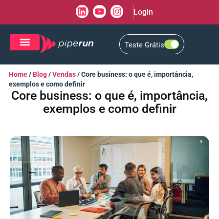
Login
Teste Grátis
CRM de Vendas
CXM de Atendimento
Home
/
Blog
/
Vendas
/
Core business: o que é, importância,
exemplos e como definir
Core business: o que é, importância,
exemplos e como definir