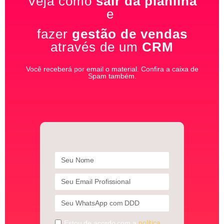
Veja como
sair da planilha
e
fazer
gestão de vendas
através de um
CRM
Você receberá por email o material. Confira a caixa de
Spam também.
Estou de acordo com a
política