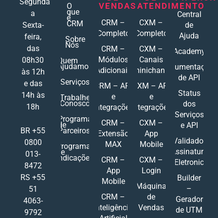
Segunda
VENDAS
ATENDIMENTO
O
que
a
Central
é
CRM –
CXM –
CRM
Sexta-
de
Completo
Completo
Ajuda
feira,
Sobre
Nós
das
CRM –
CXM –
Academy
Módulos
Canais
08h30
Quem
Ajudamos
Documentações
Adicionais
Ominichannel
às 12h
de API
Serviços
e das
CRM – API
CXM – API
Status
14h às
e
e
Trabalhe
Conosco
dos
18h
Integrações
Integrações
Serviços
Programa
CRM –
CXM –
de
e API
Parceiros
BR +55
Extensão
App
Validador
0800
MAX
Mobile
Programa
Assinatura
de
013-
Indicações
CRM –
CXM –
Eletronic
8472
App
Login
RS +55
Builder
Mobile
Máquina
–
51
CRM –
de
Gerador
4063-
Inteligência
Vendas
de UTM
9792