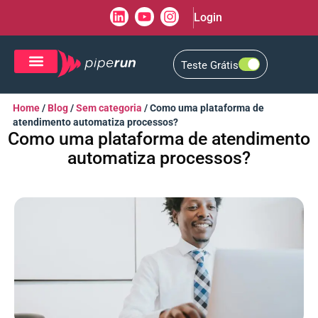
Login
Teste Grátis
CRM de Vendas
CXM de Atendimento
Home
/
Blog
/
Sem categoria
/
Como uma plataforma de
atendimento automatiza processos?
Como uma plataforma de atendimento
automatiza processos?