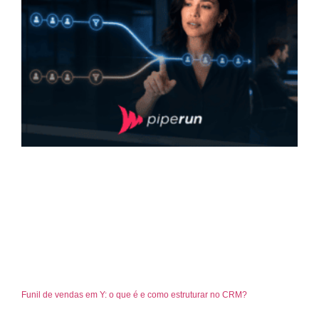
Funil de vendas em Y: o que é e como estruturar no CRM?