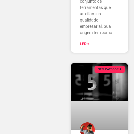
conjunto de
ferramentas que
auxiliam na
qualidade
empresarial. Sua
origem tem como
LER »
SEM CATEGORIA