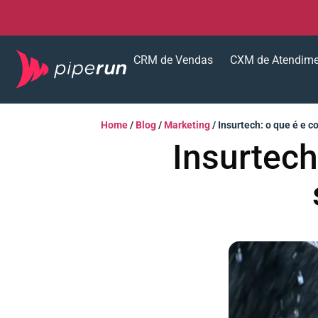
CRM de Vendas
CXM de Atendim
Home
/
Blog
/
Marketing
/
Insurtech: o que é e 
Insurtech