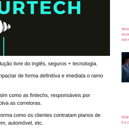
Vend
esca
sua 
ção livre do inglês, seguros + tecnologia.
mpactar de forma definitiva e imediata o ramo
ssim como as fintechs, responsáveis por
olva as corretoras.
forma como os clientes contratam planos de
Dist
em, automóvel, etc.
é e 