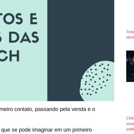
Timi
iden
rimeiro contato, passando pela venda e o
CRM
vend
o que se pode imaginar em um primeiro
prát