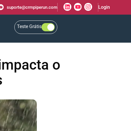
Login
suporte@crmpiperun.com
Teste Grátis
 impacta o
s