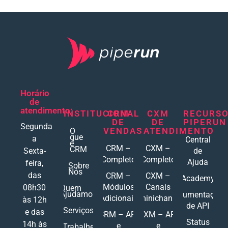
Horário
de
atendimento:
INSTITUCIONAL
CRM
CXM
RECURS
DE
DE
PIPERUN
Segunda
VENDAS
ATENDIMENTO
O
que
a
Central
é
CRM –
CXM –
CRM
Sexta-
de
Completo
Completo
Ajuda
feira,
Sobre
Nós
das
CRM –
CXM –
Academy
Módulos
Canais
08h30
Quem
Ajudamos
Documentações
Adicionais
Ominichannel
às 12h
de API
Serviços
e das
CRM – API
CXM – API
Status
14h às
e
e
Trabalhe