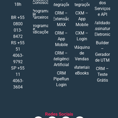
Conosco
dos
18h
Integrações
Integrações
Serviços
Programa
CRM –
CXM –
de
e API
Parceiros
BR +55
Extensão
App
Validador
0800
MAX
Mobile
Programa
Assinatura
de
013-
Indicações
CRM –
CXM –
Eletronic
8472
App
Login
RS +55
Builder
Mobile
Máquina
–
51
CRM –
de
Gerador
4063-
Inteligência
Vendas
de UTM
9792
Artificial
Materiais
SP +55
CRM –
CRM
eBooks
11
Teste
PipeRun
Grátis
4063-
Login
3604
Redes Sociais