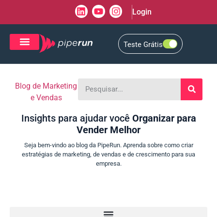
Login
Teste Grátis
CRM de Vendas
CXM de Atendimento
Blog de Marketing
e Vendas
Insights para ajudar você
Organizar para
Vender Melhor
Seja bem-vindo ao blog da PipeRun. Aprenda sobre como criar
estratégias de marketing, de vendas e de crescimento para sua
empresa.