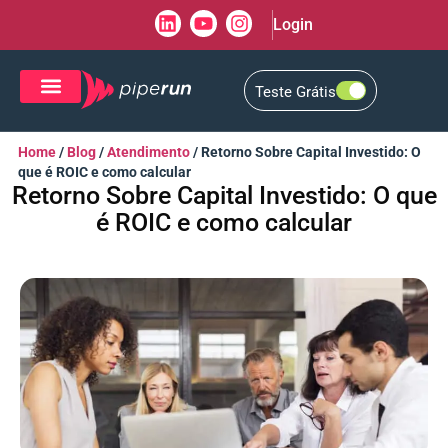
Login
Teste Grátis
CRM de Vendas
CXM de Atendimento
Home
/
Blog
/
Atendimento
/
Retorno Sobre Capital Investido: O
que é ROIC e como calcular
Retorno Sobre Capital Investido: O que
é ROIC e como calcular