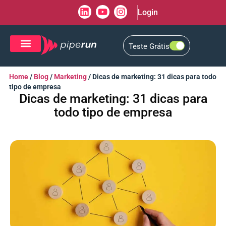
Login
Teste Grátis
CRM de Vendas
CXM de Atendimento
Home
/
Blog
/
Marketing
/
Dicas de marketing: 31 dicas para todo
tipo de empresa
Dicas de marketing: 31 dicas para
todo tipo de empresa