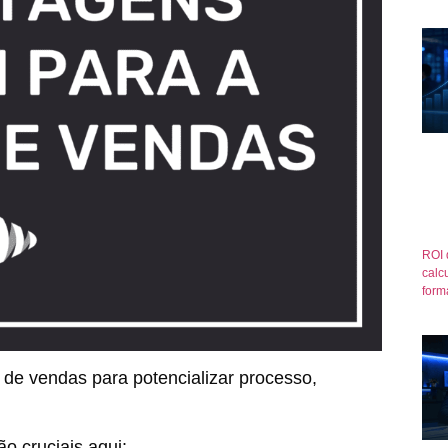
ROI 
calcu
form
de vendas para potencializar processo,
o cruciais aqui: