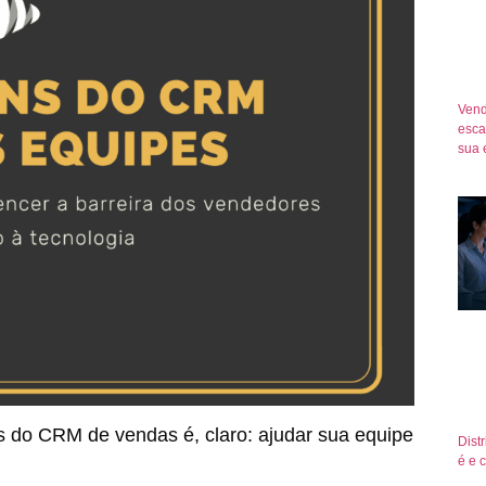
Vend
esca
sua 
ns do CRM de vendas é, claro: ajudar sua equipe
Dist
é e 