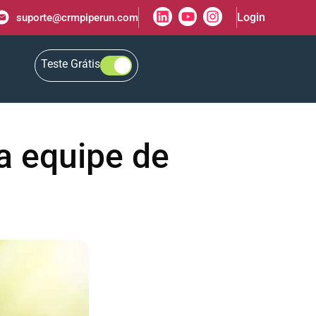
Login
suporte@crmpiperun.com
Teste Grátis
a equipe de