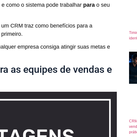
s e como o sistema pode trabalhar
para
o seu
e um CRM traz como benefícios para a
Timi
primeiro.
iden
ualquer empresa consiga atingir suas metas e
a as equipes de vendas e
CRM
vend
prát