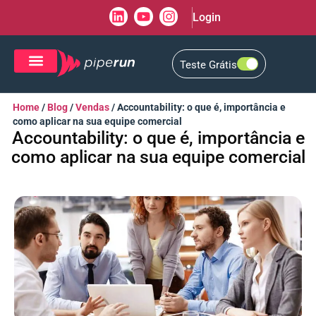
Login
Teste Grátis
CRM de Vendas
CXM de Atendimento
Home
/
Blog
/
Vendas
/
Accountability: o que é, importância e
como aplicar na sua equipe comercial
Accountability: o que é, importância e
como aplicar na sua equipe comercial