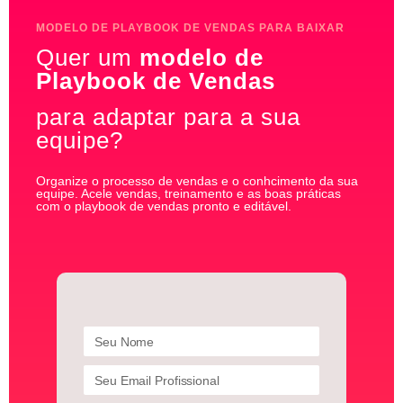
MODELO DE PLAYBOOK DE VENDAS PARA BAIXAR
Quer um
modelo de
Playbook de Vendas
para adaptar para a sua
equipe?
Organize o processo de vendas e o conhcimento da sua
equipe. Acele vendas, treinamento e as boas práticas
com o playbook de vendas pronto e editável.