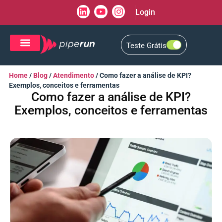
Login
Teste Grátis
CRM de Vendas
CXM de Atendimento
Home
/
Blog
/
Atendimento
/
Como fazer a análise de KPI?
Exemplos, conceitos e ferramentas
Como fazer a análise de KPI?
Exemplos, conceitos e ferramentas