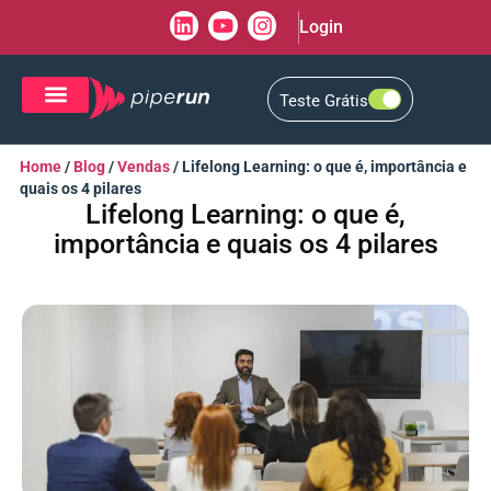
Login
Teste Grátis
CRM de Vendas
CXM de Atendimento
Home
/
Blog
/
Vendas
/
Lifelong Learning: o que é, importância e
quais os 4 pilares
Lifelong Learning: o que é,
importância e quais os 4 pilares