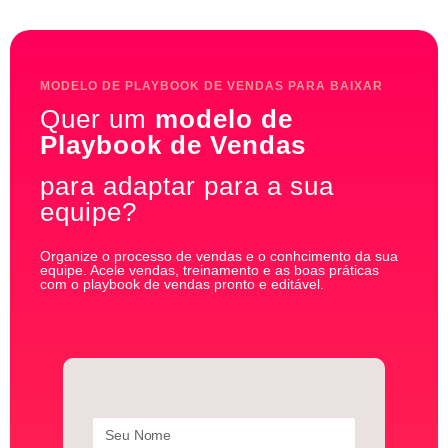
MODELO DE PLAYBOOK DE VENDAS PARA BAIXAR
Quer um
modelo de
Playbook de Vendas
para adaptar para a sua
equipe?
Organize o processo de vendas e o conhcimento da sua
equipe. Acele vendas, treinamento e as boas práticas
com o playbook de vendas pronto e editável.