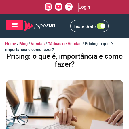
Login
Teste Grátis
CRM de Vendas
CXM de Atendimento
Home
/
Blog
/
Vendas
/
Táticas de Vendas
/
Pricing: o que é,
importância e como fazer?
Pricing: o que é, importância e como
fazer?