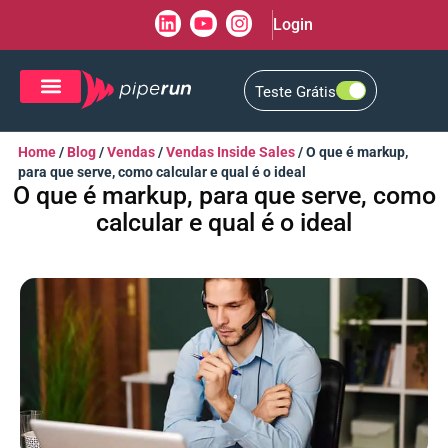
Login
Teste Grátis
CRM de Vendas
CXM de Atendimento
Home
/
Blog
/
Vendas
/
Vendas Inside Sales
/
O que é markup,
para que serve, como calcular e qual é o ideal
O que é markup, para que serve, como
calcular e qual é o ideal