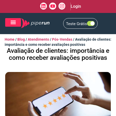
Login
Teste Grátis
CRM de Vendas
CXM de Atendimento
Home
/
Blog
/
Atendimento
/
Pós-Vendas
/
Avaliação de clientes:
importância e como receber avaliações positivas
Avaliação de clientes: importância e
como receber avaliações positivas