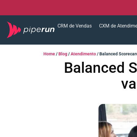
CRM de Vendas
CXM de Atendim
Home
/
Blog
/
Atendimento
/
Balanced Scorecard 
Balanced Sc
va