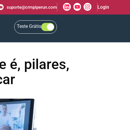
Login
suporte@crmpiperun.com
Teste Grátis
 é, pilares,
car