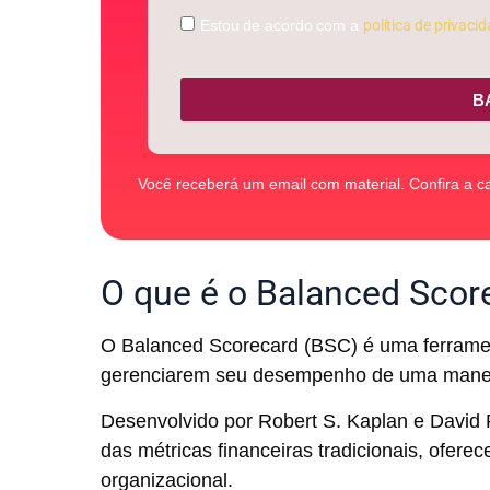
Estou de acordo com a
política de privaci
B
Você receberá um email com material. Confira a c
O que é o Balanced Scor
O Balanced Scorecard (BSC) é uma ferrame
gerenciarem seu desempenho de uma maneir
Desenvolvido por Robert S. Kaplan e David 
das métricas financeiras tradicionais, ofer
organizacional.