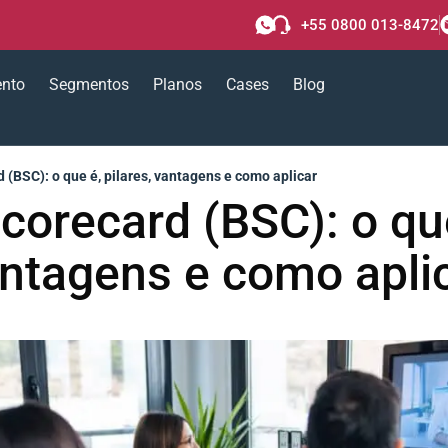
+55 0800 013-8472
ento
Segmentos
Planos
Cases
Blog
(BSC): o que é, pilares, vantagens e como aplicar
orecard (BSC): o que
ntagens e como apli