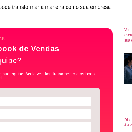
 pode transformar a maneira como sua empresa
Vend
esca
AR
sua 
book de Vendas
quipe?
 sua equipe. Acele vendas, treinamento e as boas
l.
Dist
é e 