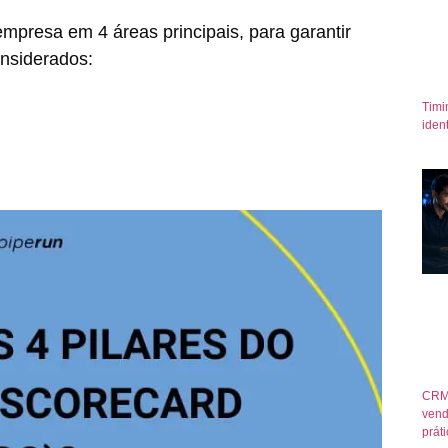
presa em 4 áreas principais, para garantir
nsiderados:
Timi
iden
CRM
vend
prát