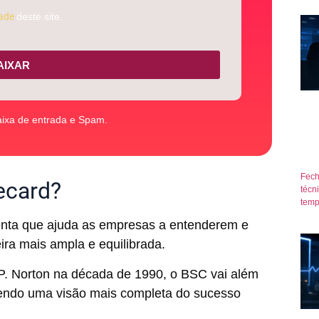
dade
deste site.
AIXAR
aixa de entrada e Spam.
Fech
ecard?
técn
temp
nta que ajuda as empresas a entenderem e
a mais ampla e equilibrada.
P. Norton na década de 1990, o BSC vai além
ecendo uma visão mais completa do sucesso