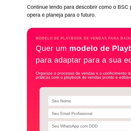
Continue lendo para descobrir como o BSC
opera e planeja para o futuro.
MODELO DE PLAYBOOK DE VENDAS PARA BAIX
Quer um
modelo de Play
para adaptar para a sua e
Organize o processo de vendas e o conhcimento da
práticas com o playbook de vendas pronto e editáve