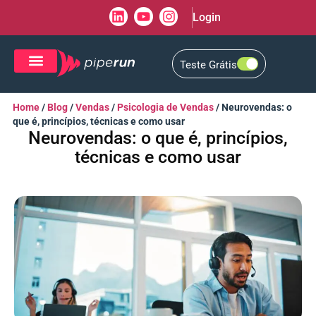
Login
Teste Grátis
CRM de Vendas
CXM de Atendimento
Home
/
Blog
/
Vendas
/
Psicologia de Vendas
/
Neurovendas: o
que é, princípios, técnicas e como usar
Neurovendas: o que é, princípios,
técnicas e como usar