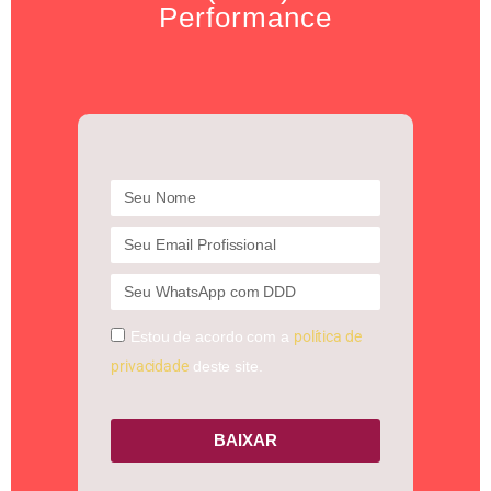
Performance
Estou de acordo com a
política de
privacidade
deste site.
BAIXAR