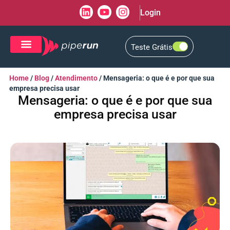
Login
Teste Grátis
CRM de Vendas
CXM de Atendimento
Home
/
Blog
/
Atendimento
/
Mensageria: o que é e por que sua
empresa precisa usar
Mensageria: o que é e por que sua
empresa precisa usar