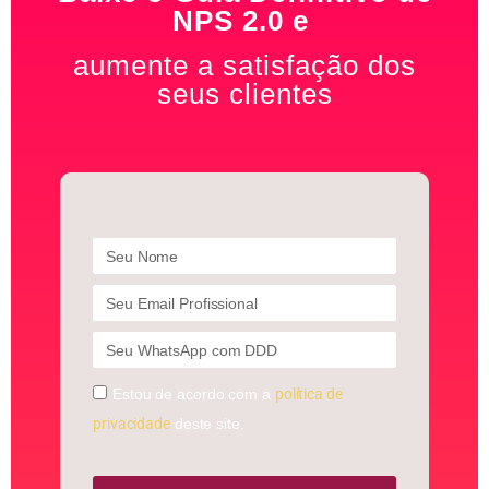
NPS 2.0 e
aumente a satisfação dos
seus clientes
Estou de acordo com a
política de
privacidade
deste site.