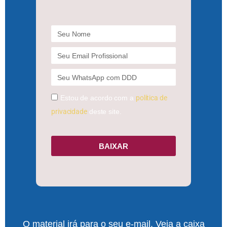
Estou de acordo com a
política de
privacidade
deste site.
BAIXAR
O material irá para o seu e-mail. Veja a caixa