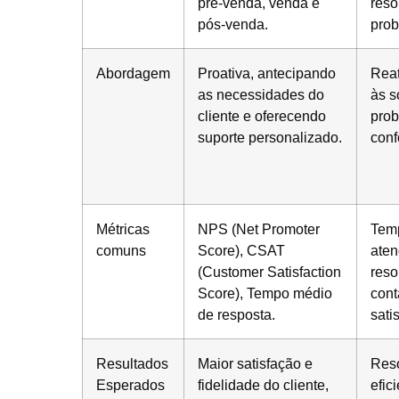
pré-venda, venda e
reso
pós-venda.
prob
Abordagem
Proativa, antecipando
Reat
as necessidades do
às s
cliente e oferecendo
prob
suporte personalizado.
conf
Métricas
NPS (Net Promoter
Tem
comuns
Score), CSAT
aten
(Customer Satisfaction
reso
Score), Tempo médio
cont
de resposta.
sati
Resultados
Maior satisfação e
Reso
Esperados
fidelidade do cliente,
efic