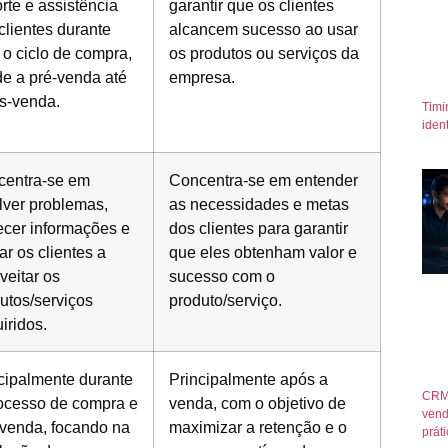
rte e assistência
garantir que os clientes
clientes durante
alcancem sucesso ao usar
 o ciclo de compra,
os produtos ou serviços da
e a pré-venda até
empresa.
s-venda.
Timi
iden
centra-se em
Concentra-se em entender
lver problemas,
as necessidades e metas
ecer informações e
dos clientes para garantir
ar os clientes a
que eles obtenham valor e
veitar os
sucesso com o
utos/serviços
produto/serviço.
iridos.
cipalmente durante
Principalmente após a
CRM
ocesso de compra e
venda, com o objetivo de
vend
venda, focando na
maximizar a retenção e o
prát