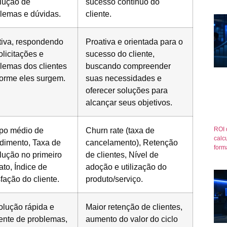
lução de
sucesso contínuo do
lemas e dúvidas.
cliente.
iva, respondendo
Proativa e orientada para o
olicitações e
sucesso do cliente,
lemas dos clientes
buscando compreender
orme eles surgem.
suas necessidades e
oferecer soluções para
alcançar seus objetivos.
ROI 
po médio de
Churn rate (taxa de
calcu
dimento, Taxa de
cancelamento), Retenção
form
lução no primeiro
de clientes, Nível de
ato, Índice de
adoção e utilização do
sfação do cliente.
produto/serviço.
lução rápida e
Maior retenção de clientes,
iente de problemas,
aumento do valor do ciclo