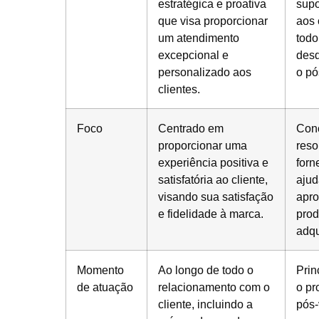
estratégica e proativa
supo
que visa proporcionar
aos 
um atendimento
todo
excepcional e
desd
personalizado aos
o pó
clientes.
Foco
Centrado em
Con
proporcionar uma
reso
experiência positiva e
forn
satisfatória ao cliente,
ajud
visando sua satisfação
apro
e fidelidade à marca.
prod
adqu
Momento
Ao longo de todo o
Prin
de atuação
relacionamento com o
o pr
cliente, incluindo a
pós-