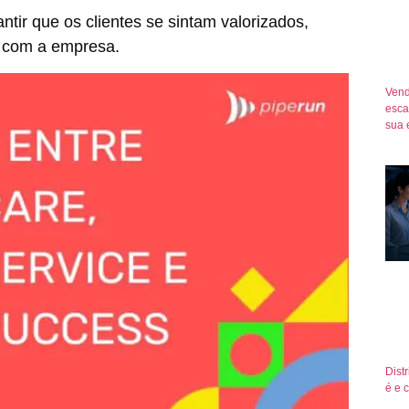
ntir que os clientes se sintam valorizados,
s com a empresa.
Vend
esca
sua 
Dist
é e 