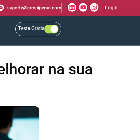
Login
suporte@crmpiperun.com
Teste Grátis
lhorar na sua