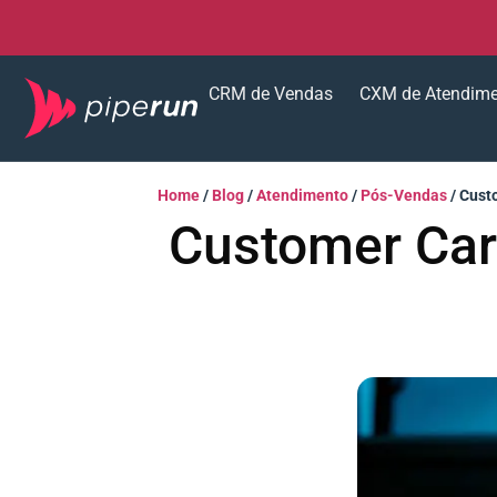
CRM de Vendas
CXM de Atendim
Home
/
Blog
/
Atendimento
/
Pós-Vendas
/
Cust
Customer Car