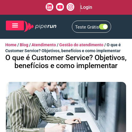
Login
Teste Grátis
CRM de Vendas
CXM de Atendimento
Home
/
Blog
/
Atendimento
/
Gestão do atendimento
/
O que é
Customer Service? Objetivos, benefícios e como implementar
O que é Customer Service? Objetivos,
benefícios e como implementar