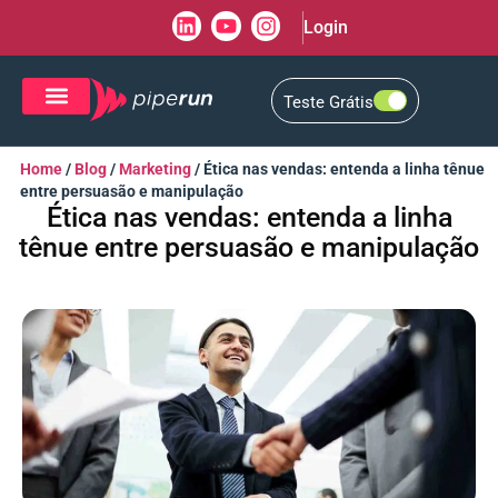
Login
Teste Grátis
CRM de Vendas
CXM de Atendimento
Home
/
Blog
/
Marketing
/
Ética nas vendas: entenda a linha tênue
entre persuasão e manipulação
Ética nas vendas: entenda a linha
tênue entre persuasão e manipulação