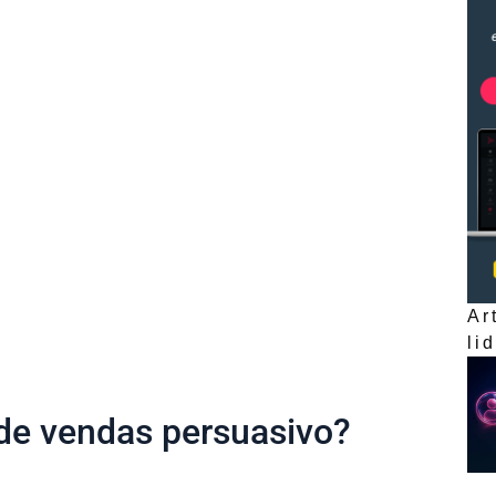
Ar
li
de vendas persuasivo?