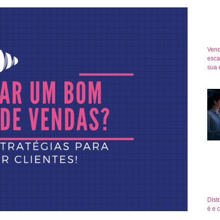
Vend
esca
sua 
Dist
é e 