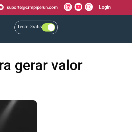
Login
suporte@crmpiperun.com
Teste Grátis
a gerar valor