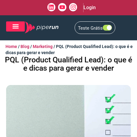
Login
Teste Grátis
CRM de Vendas
CXM de Atendimento
Home
/
Blog
/
Marketing
/
PQL (Product Qualified Lead): o que é e
dicas para gerar e vender
PQL (Product Qualified Lead): o que é
e dicas para gerar e vender