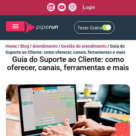
Login
Teste Grátis
CRM de Vendas
CXM de Atendimento
Home
/
Blog
/
Atendimento
/
Gestão do atendimento
/
Guia do
Suporte ao Cliente: como oferecer, canais, ferramentas e mais
Guia do Suporte ao Cliente: como
oferecer, canais, ferramentas e mais