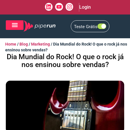
Login
Teste Grátis
CRM de Vendas
CXM de Atendimento
Home
/
Blog
/
Marketing
/
Dia Mundial do Rock! O que o rock já nos
ensinou sobre vendas?
Dia Mundial do Rock! O que o rock já
nos ensinou sobre vendas?