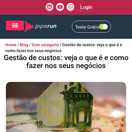
Login
Teste Grátis
CRM de Vendas
CXM de Atendimento
Home
/
Blog
/
Sem categoria
/
Gestão de custos: veja o que é e
como fazer nos seus negócios
Gestão de custos: veja o que é e como
fazer nos seus negócios