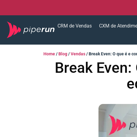
CRM de Vendas
CXM de Atendim
Home
/
Blog
/
Vendas
/
Break Even: O que é e co
Break Even: 
e