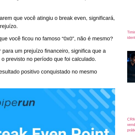
rem que você atingiu o break even, significará,
rejuízo.
Timi
 que você ficou no famoso “0x0”, não é mesmo?
iden
r para um prejuízo financeiro, significa que a
 previsto no período que foi calculado.
 resultado positivo conquistado no mesmo
CRM
vend
prát