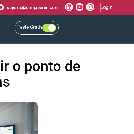
Login
suporte@crmpiperun.com
Teste Grátis
ir o ponto de
as