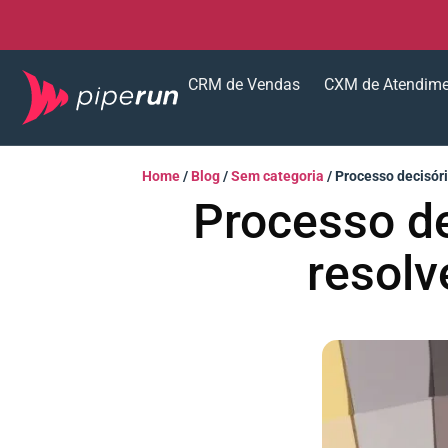
CRM de Vendas
CXM de Atendim
Home
/
Blog
/
Sem categoria
/
Processo decisór
Processo de
resol