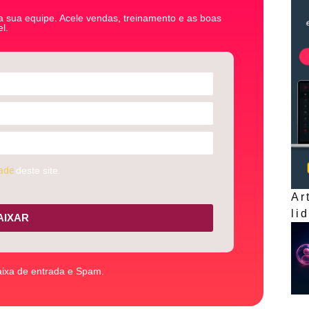
 sua equipe. Acele vendas, treinamento e as boas
l.
dade
deste site.
Ar
li
AIXAR
aixa de entrada e Spam.