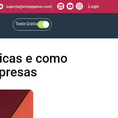
Login
suporte@crmpiperun.com
Teste Grátis
nicas e como
presas