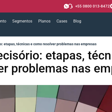
+55 0800 013-8472
ento
Segmentos
Planos
Cases
Blog
io: etapas, técnicas e como resolver problemas nas empresas
cisório: etapas, téc
ver problemas nas em