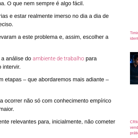
ma. O que nem sempre é algo fácil.
rias e estar realmente imerso no dia a dia de
eciso.
Timi
 levaram a este problema e, assim, escolher a
iden
ambiente de trabalho
 a análise do
para
intervir.
em etapas – que abordaremos mais adiante –
cisa ocorrer não só com conhecimento empírico
maior.
te relevantes para, inicialmente, não cometer
CRM
vend
prát