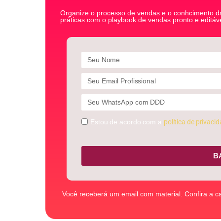
Organize o processo de vendas e o conhcimento da
práticas com o playbook de vendas pronto e editáve
Estou de acordo com a
política de privaci
B
Você receberá um email com material. Confira a c