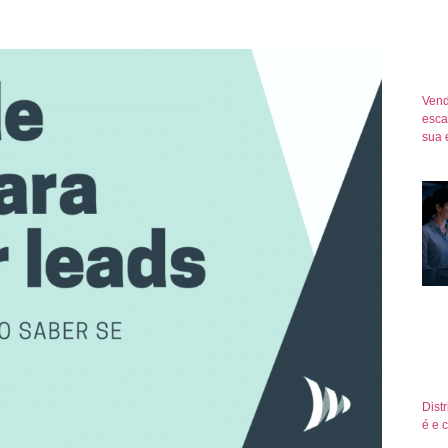
Vend
esca
sua 
Dist
é e 