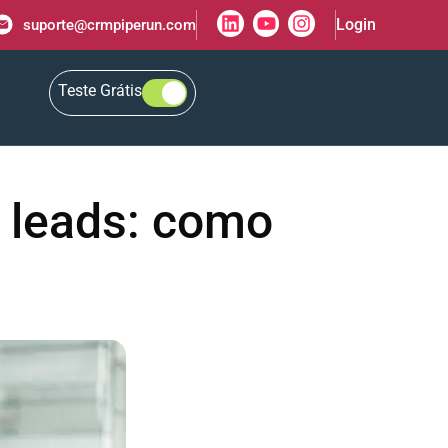
Login
suporte@crmpiperun.com
Teste Grátis
r leads: como