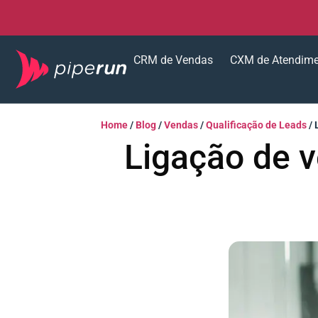
CRM de Vendas
CXM de Atendim
Home
/
Blog
/
Vendas
/
Qualificação de Leads
/
Ligação de v