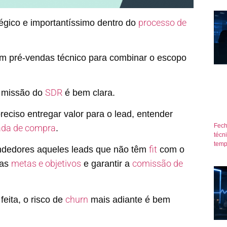
processo de
gico e importantíssimo dentro do
êm pré-vendas técnico para combinar o escopo
SDR
a missão do
é bem clara.
reciso entregar valor para o lead, entender
Fech
ada de compra
.
técn
temp
fit
ndedores aqueles leads que não têm
com o
metas e objetivos
comissão de
 as
e garantir a
churn
eita, o risco de
mais adiante é bem