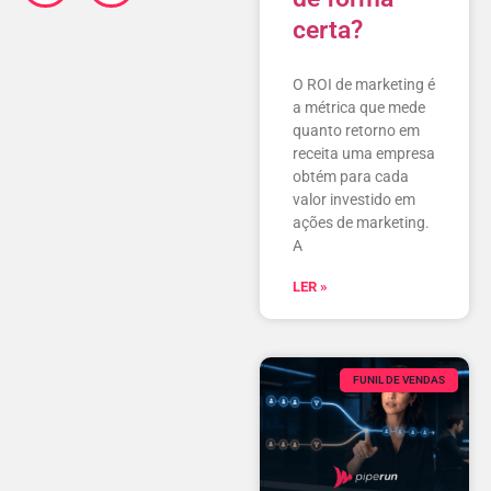
certa?
O ROI de marketing é
a métrica que mede
quanto retorno em
receita uma empresa
obtém para cada
valor investido em
ações de marketing.
A
LER »
FUNIL DE VENDAS